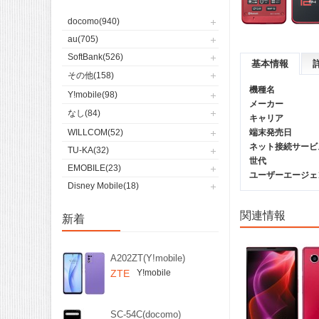
docomo(940)
au(705)
SoftBank(526)
基本情報
その他(158)
機種名
Y!mobile(98)
メーカー
なし(84)
キャリア
WILLCOM(52)
端末発売日
ネット接続サービ
TU-KA(32)
世代
EMOBILE(23)
ユーザーエージェント(
Disney Mobile(18)
関連情報
新着
A202ZT(Y!mobile)
ZTE
Y!mobile
SC-54C(docomo)