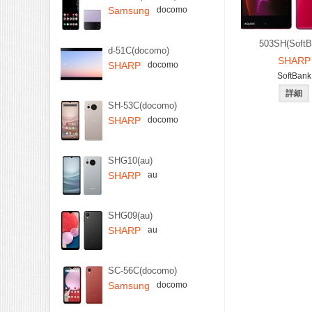
Samsung
docomo
503SH(SoftB
d-51C(docomo)
SHARP
SHARP
docomo
SoftBank
SH-53C(docomo)
SHARP
docomo
SHG10(au)
SHARP
au
SHG09(au)
SHARP
au
SC-56C(docomo)
Samsung
docomo