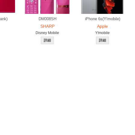
ank)
DM008SH
iPhone 6s(Y!mobile)
SHARP
Apple
Disney Mobile
Y!mobile