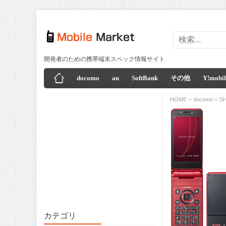
開発者のための携帯端末スペック情報サイト
docomo
au
SoftBank
その他
Y!mobil
»
»
HOME
docomo
S
カテゴリ