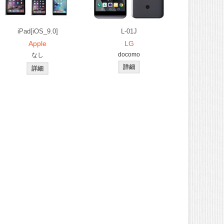
iPad[iOS_9.0]
L-01J
Apple
LG
docomo
なし