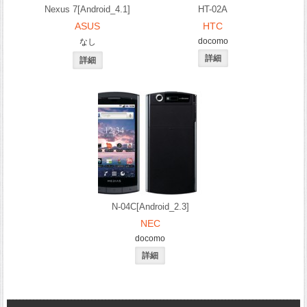
Nexus 7[Android_4.1]
HT-02A
ASUS
HTC
docomo
なし
N-04C[Android_2.3]
NEC
docomo