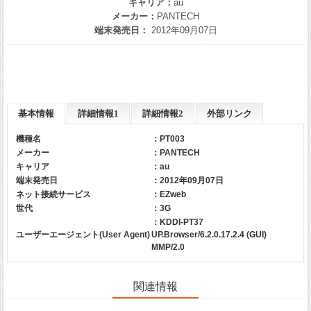
キャリア：
au
メーカー：
PANTECH
端末発売日：
2012年09月07日
基本情報
詳細情報1
詳細情報2
外部リンク
機種名
：PT003
メーカー
：
PANTECH
キャリア
：
au
端末発売日
：2012年09月07日
ネット接続サービス
：EZweb
世代
：3G
：KDDI-PT37
ユーザーエージェント(User Agent)
UP.Browser/6.2.0.17.2.4 (GUI)
MMP/2.0
関連情報