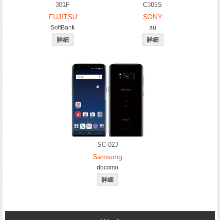
301F
C305S
FUJITSU
SONY
SoftBank
au
SC-02J
Samsung
docomo