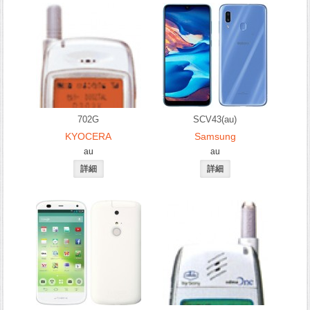
702G
SCV43(au)
KYOCERA
Samsung
au
au