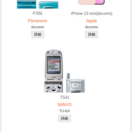
P705i
iPhone 13 mini(docomo)
Panasonic
Apple
docomo
docomo
TS41
SANYO
TU-KA