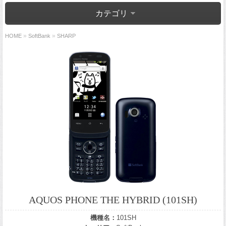
カテゴリ
»
»
HOME
SoftBank
SHARP
AQUOS PHONE THE HYBRID (101SH)
機種名：
101SH