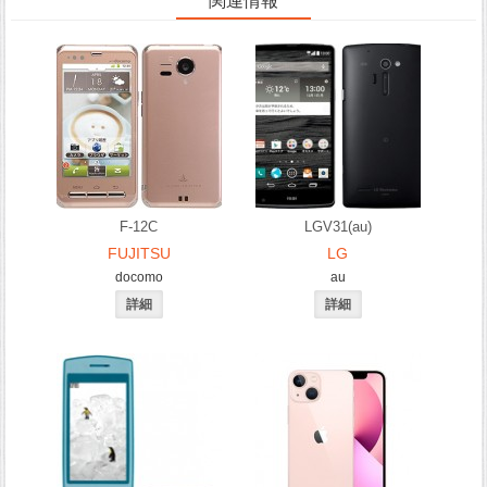
関連情報
F-12C
LGV31(au)
FUJITSU
LG
docomo
au