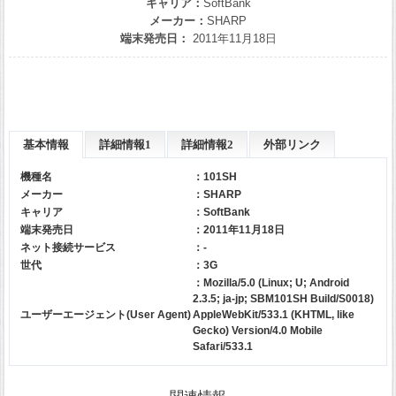
キャリア：
SoftBank
メーカー：
SHARP
端末発売日：
2011年11月18日
基本情報
詳細情報1
詳細情報2
外部リンク
機種名
：101SH
メーカー
：
SHARP
キャリア
：
SoftBank
端末発売日
：2011年11月18日
ネット接続サービス
：-
世代
：3G
：Mozilla/5.0 (Linux; U; Android
2.3.5; ja-jp; SBM101SH Build/S0018)
ユーザーエージェント(User Agent)
AppleWebKit/533.1 (KHTML, like
Gecko) Version/4.0 Mobile
Safari/533.1