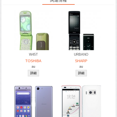
関連情報
W45T
URBANO
TOSHIBA
SHARP
au
au