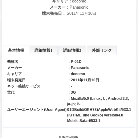
キャリア：
docomo
メーカー：
Panasonic
端末発売日：
2011年11月10日
基本情報
詳細情報1
詳細情報2
外部リンク
機種名
：P-01D
メーカー
：
Panasonic
キャリア
：
docomo
端末発売日
：2011年11月10日
ネット接続サービス
：-
世代
：3G
：Mozilla/5.0 (Linux; U; Android 2.3;
ja-jp; P-
ユーザーエージェント(User Agent)
01DBuild/GRH78)AppleWebKit/533.1
(KHTML, like Gecko) Version/4.0
Mobile Safari/533.1