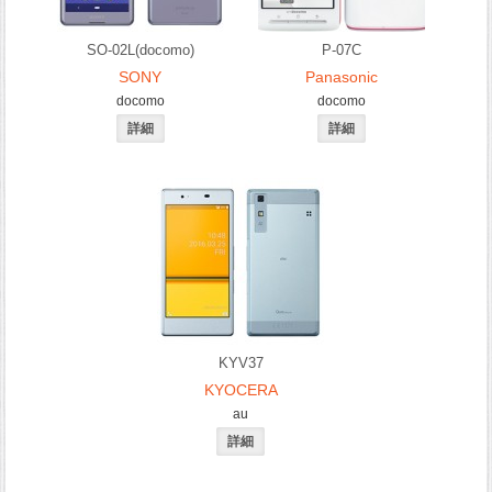
SO-02L(docomo)
P-07C
SONY
Panasonic
docomo
docomo
KYV37
KYOCERA
au