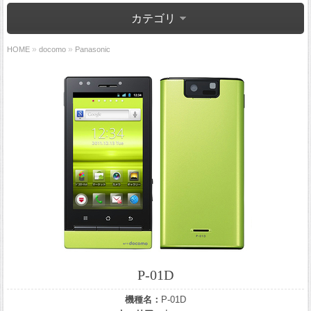
カテゴリ
»
»
HOME
docomo
Panasonic
P-01D
機種名：
P-01D