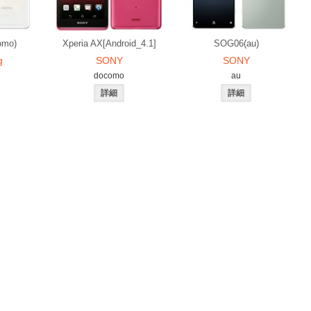
omo)
Xperia AX[Android_4.1]
SOG06(au)
g
SONY
SONY
docomo
au