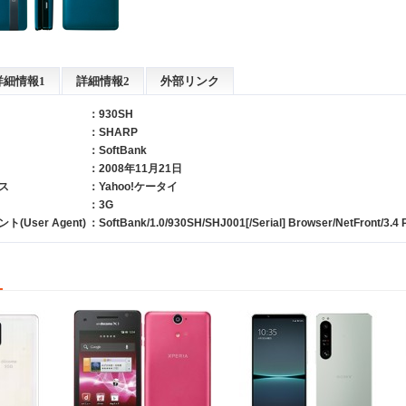
詳細情報1
詳細情報2
外部リンク
：930SH
：
SHARP
：
SoftBank
：2008年11月21日
ス
：Yahoo!ケータイ
：3G
User Agent)
：SoftBank/1.0/930SH/SHJ001[/Serial] Browser/NetFront/3.4 P