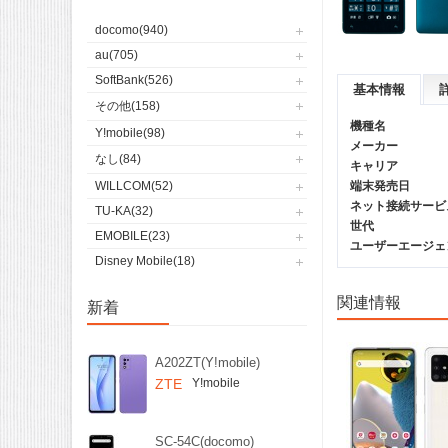
docomo(940)
au(705)
SoftBank(526)
基本情報
その他(158)
機種名
Y!mobile(98)
メーカー
なし(84)
キャリア
WILLCOM(52)
端末発売日
ネット接続サービ
TU-KA(32)
世代
EMOBILE(23)
ユーザーエージェント(
Disney Mobile(18)
関連情報
新着
A202ZT(Y!mobile)
ZTE
Y!mobile
SC-54C(docomo)