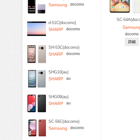
Samsung
docomo
SC-54A(doc
d-51C(docomo)
Samsun
SHARP
docomo
docomo
SH-53C(docomo)
SHARP
docomo
SHG10(au)
SHARP
au
SHG09(au)
SHARP
au
SC-56C(docomo)
Samsung
docomo