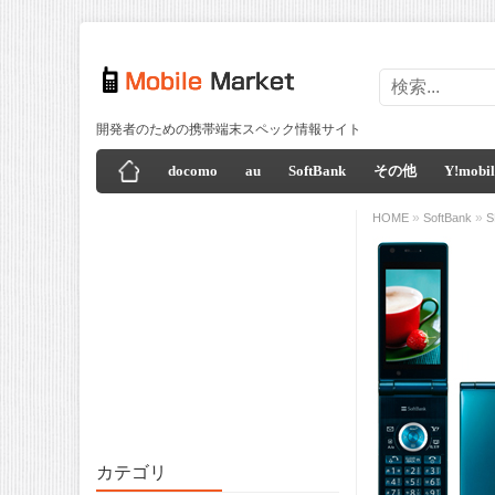
開発者のための携帯端末スペック情報サイト
docomo
au
SoftBank
その他
Y!mobil
»
»
HOME
SoftBank
S
カテゴリ