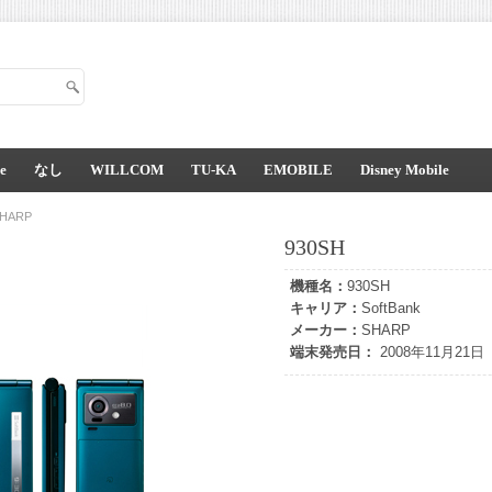
e
なし
WILLCOM
TU-KA
EMOBILE
Disney Mobile
HARP
930SH
機種名：
930SH
キャリア：
SoftBank
メーカー：
SHARP
端末発売日：
2008年11月21日