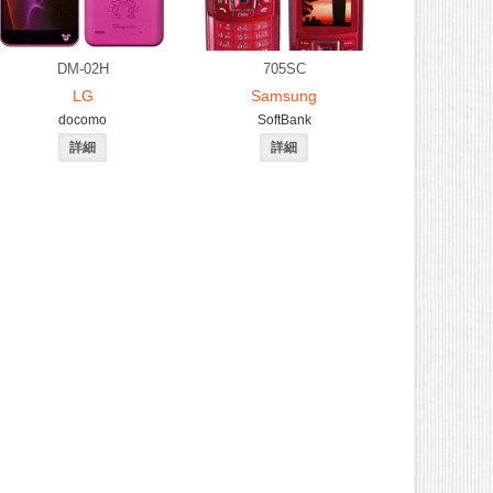
DM-02H
705SC
LG
Samsung
docomo
SoftBank