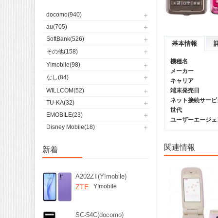
docomo(940)
au(705)
SoftBank(526)
基本情報
その他(158)
機種名
Y!mobile(98)
メーカー
なし(84)
キャリア
WILLCOM(52)
端末発売日
ネット接続サービ
TU-KA(32)
世代
EMOBILE(23)
ユーザーエージェント(
Disney Mobile(18)
関連情報
新着
A202ZT(Y!mobile)
ZTE
Y!mobile
SC-54C(docomo)