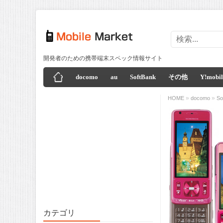
開発者のための携帯端末スペック情報サイト
docomo
au
SoftBank
その他
Y!mobil
»
»
HOME
docomo
So
カテゴリ