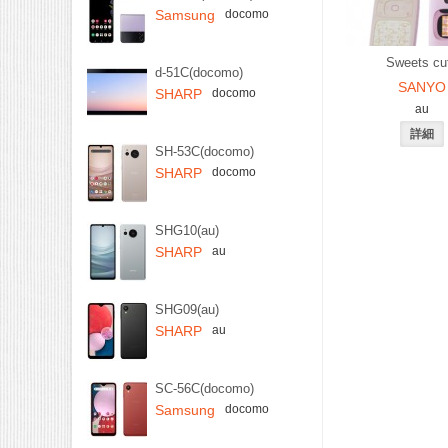
Samsung
docomo
Sweets cu
d-51C(docomo)
SANYO
SHARP
docomo
au
SH-53C(docomo)
SHARP
docomo
SHG10(au)
SHARP
au
SHG09(au)
SHARP
au
SC-56C(docomo)
Samsung
docomo