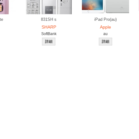
te
831SH s
iPad Pro(au)
SHARP
Apple
SoftBank
au