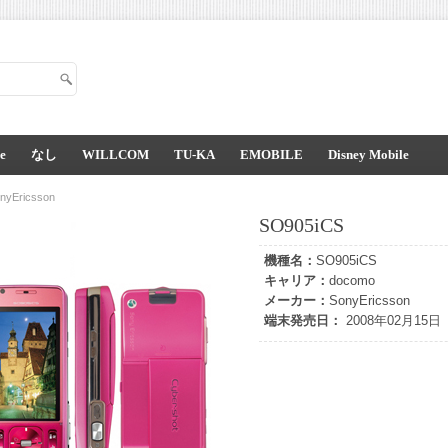
e
なし
WILLCOM
TU-KA
EMOBILE
Disney Mobile
nyEricsson
SO905iCS
機種名：
SO905iCS
キャリア：
docomo
メーカー：
SonyEricsson
端末発売日：
2008年02月15日