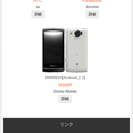
HTC
Panasonic
au
docomo
DM009SH[Android_2.2]
SHARP
Disney Mobile
リンク