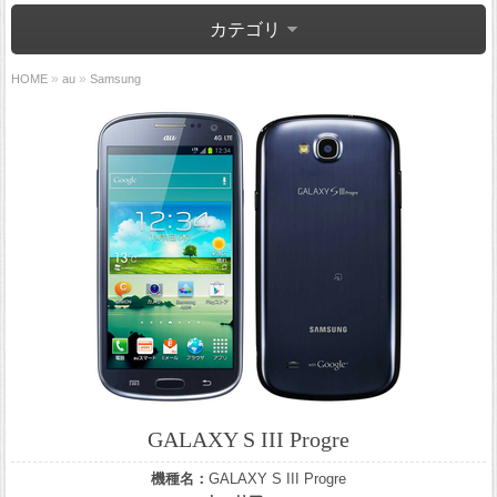
カテゴリ
»
»
HOME
au
Samsung
GALAXY S III Progre
機種名：
GALAXY S III Progre