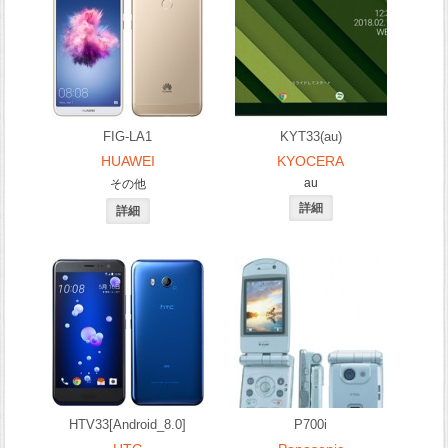
FIG-LA1
KYT33(au)
HUAWEI
KYOCERA
au
その他
HTV33[Android_8.0]
P700i