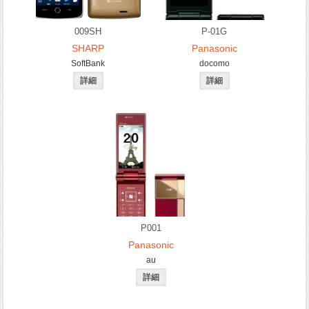
009SH
P-01G
SHARP
Panasonic
SoftBank
docomo
P001
Panasonic
au