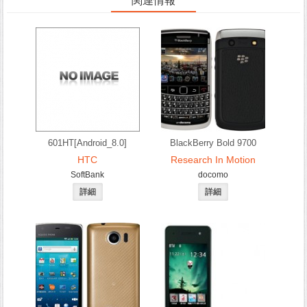
関連情報
601HT[Android_8.0]
BlackBerry Bold 9700
HTC
Research In Motion
SoftBank
docomo