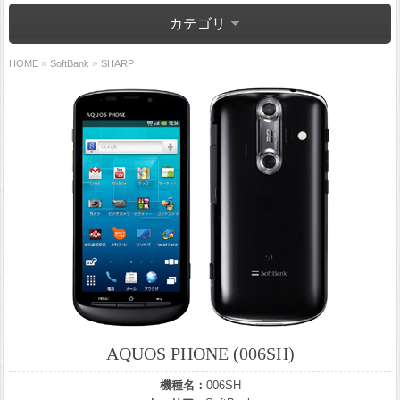
カテゴリ
»
»
HOME
SoftBank
SHARP
AQUOS PHONE (006SH)
機種名：
006SH