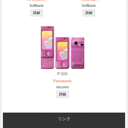
SoftBank
SoftBank
P-02A
Panasonic
docomo
リンク