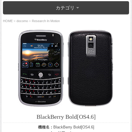
カテゴリ
»
»
HOME
docomo
Research In Motion
BlackBerry Bold[OS4.6]
機種名：
BlackBerry Bold[OS4.6]