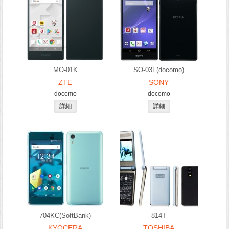
MO-01K
SO-03F(docomo)
ZTE
SONY
docomo
docomo
704KC(SoftBank)
814T
KYOCERA
TOSHIBA