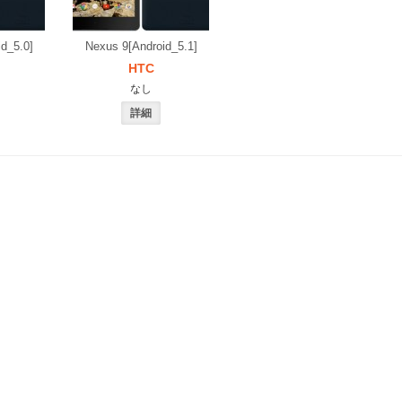
d_5.0]
Nexus 9[Android_5.1]
HTC
なし