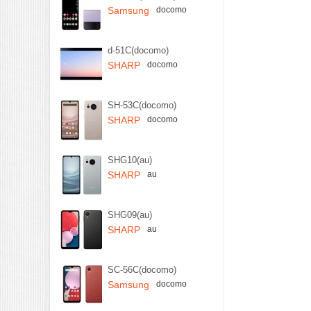
Samsung
docomo
d-51C(docomo)
SHARP
docomo
SH-53C(docomo)
SHARP
docomo
SHG10(au)
SHARP
au
SHG09(au)
SHARP
au
SC-56C(docomo)
Samsung
docomo