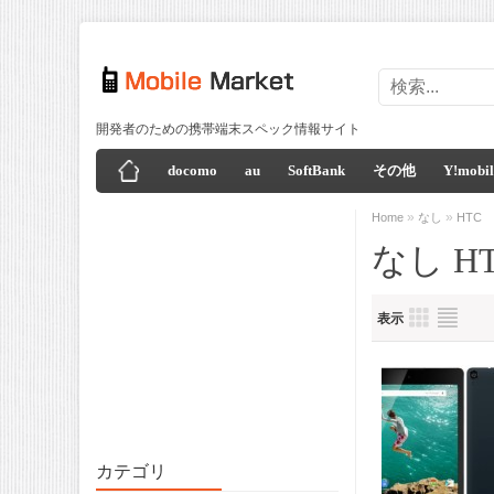
開発者のための携帯端末スペック情報サイト
docomo
au
SoftBank
その他
Y!mobil
»
»
Home
なし
HTC
なし H
表示
カテゴリ