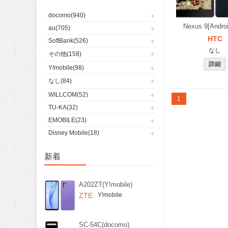
docomo(940)
Nexus 9[Androi
au(705)
HTC
SoftBank(526)
なし
その他(158)
Y!mobile(98)
なし(84)
WILLCOM(52)
1
TU-KA(32)
EMOBILE(23)
Disney Mobile(18)
新着
A202ZT(Y!mobile)
ZTE
Y!mobile
SC-54C(docomo)