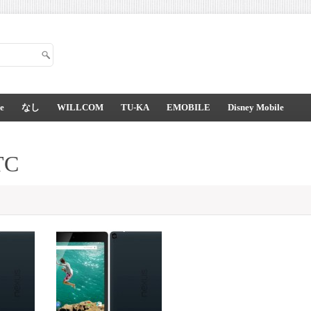
e
なし
WILLCOM
TU-KA
EMOBILE
Disney Mobile
TC