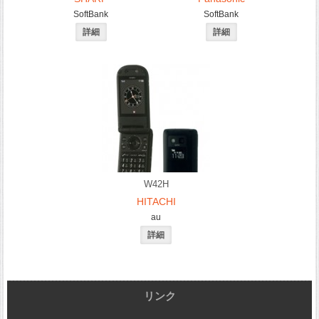
SoftBank
SoftBank
W42H
HITACHI
au
リンク