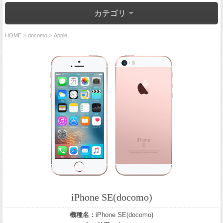
カテゴリ
»
»
HOME
docomo
Apple
iPhone SE(docomo)
機種名：
iPhone SE(docomo)