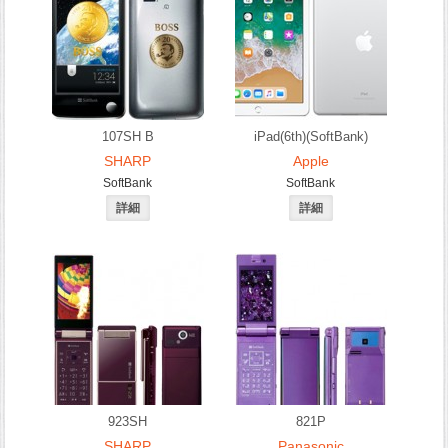
107SH B
iPad(6th)(SoftBank)
SHARP
Apple
SoftBank
SoftBank
923SH
821P
SHARP
Panasonic