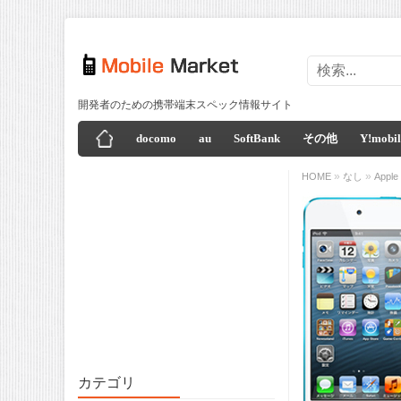
開発者のための携帯端末スペック情報サイト
docomo
au
SoftBank
その他
Y!mobil
»
»
HOME
なし
Apple
カテゴリ