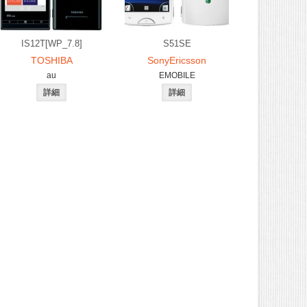
IS12T[WP_7.8]
S51SE
TOSHIBA
SonyEricsson
au
EMOBILE