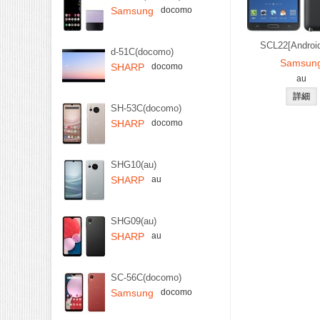
Samsung
docomo
SCL22[Android
d-51C(docomo)
Samsun
SHARP
docomo
au
SH-53C(docomo)
SHARP
docomo
SHG10(au)
SHARP
au
SHG09(au)
SHARP
au
SC-56C(docomo)
Samsung
docomo