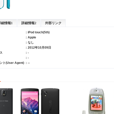
詳細情報1
詳細情報2
外部リンク
：iPod touch(5th)
：
Apple
：
なし
：2012年10月09日
ス
：-
：-
User Agent)
：--