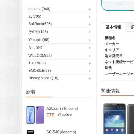
docomo(940)
au(705)
SoftBank(526)
基本情報
その他(158)
機種名
Y!mobile(98)
メーカー
なし(84)
キャリア
WILLCOM(52)
端末発売日
ネット接続サービ
TU-KA(32)
世代
EMOBILE(23)
ユーザーエージェント(
Disney Mobile(18)
関連情報
新着
A202ZT(Y!mobile)
ZTE
Y!mobile
SC-54C(docomo)