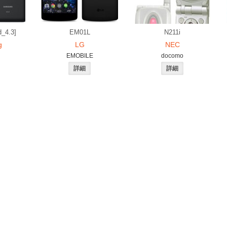
_4.3]
EM01L
N211i
g
LG
NEC
EMOBILE
docomo