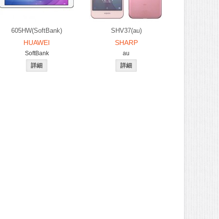
605HW(SoftBank)
SHV37(au)
HUAWEI
SHARP
SoftBank
au