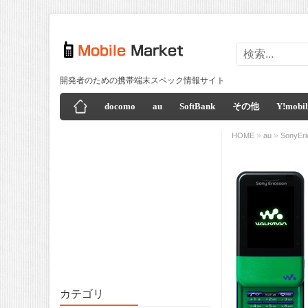
開発者のための携帯端末スペック情報サイト
docomo
au
SoftBank
その他
Y!mobil
»
»
HOME
au
SonyEri
カテゴリ