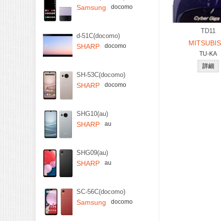
Samsung
docomo
TD11
d-51C(docomo)
MITSUBIS
SHARP
docomo
TU-KA
SH-53C(docomo)
SHARP
docomo
SHG10(au)
SHARP
au
SHG09(au)
SHARP
au
SC-56C(docomo)
Samsung
docomo