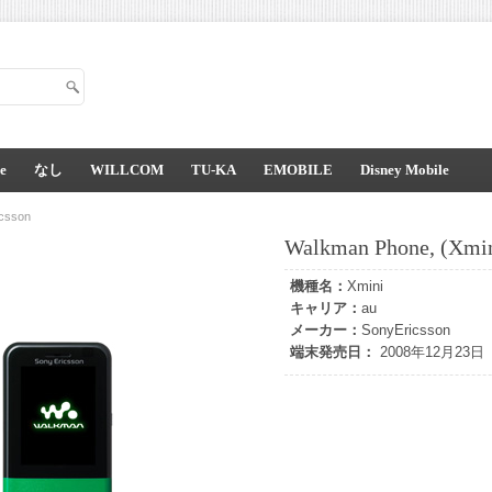
e
なし
WILLCOM
TU-KA
EMOBILE
Disney Mobile
csson
Walkman Phone, (Xmi
機種名：
Xmini
キャリア：
au
メーカー：
SonyEricsson
端末発売日：
2008年12月23日