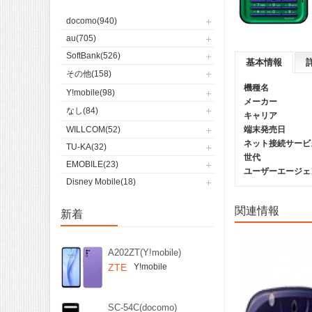
docomo(940)
au(705)
SoftBank(526)
基本情報
その他(158)
機種名
Y!mobile(98)
メーカー
なし(84)
キャリア
WILLCOM(52)
端末発売日
ネット接続サービ
TU-KA(32)
世代
EMOBILE(23)
ユーザーエージェント(
Disney Mobile(18)
関連情報
新着
A202ZT(Y!mobile)
ZTE
Y!mobile
SC-54C(docomo)