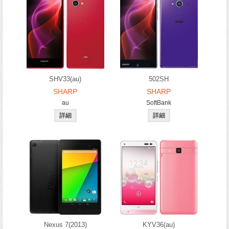
SHV33(au)
502SH
SHARP
SHARP
au
SoftBank
Nexus 7(2013)
KYV36(au)