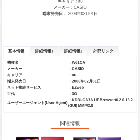
キャリア：
au
メーカー：
CASIO
端末発売日：
2008年02月01日
基本情報
詳細情報1
詳細情報2
外部リンク
機種名
：W61CA
メーカー
：
CASIO
キャリア
：
au
端末発売日
：2008年02月01日
ネット接続サービス
：EZweb
世代
：3G
：KDDI-CA3A UP.Browser/6.2.0.13.2
ユーザーエージェント(User Agent)
(GUI) MMP/2.0
関連情報