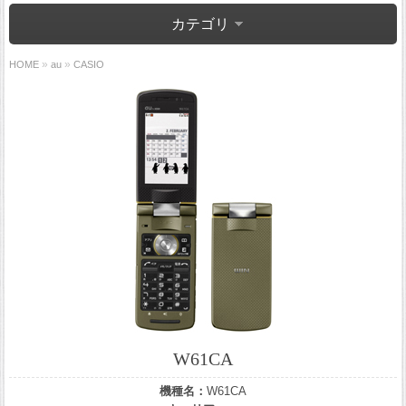
カテゴリ
»
»
HOME
au
CASIO
W61CA
機種名：
W61CA