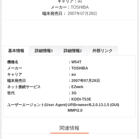
キャリア：
au
メーカー：
TOSHIBA
端末発売日：
2007年07月28日
基本情報
詳細情報1
詳細情報2
外部リンク
機種名
：W54T
メーカー
：
TOSHIBA
キャリア
：
au
端末発売日
：2007年07月28日
ネット接続サービス
：EZweb
世代
：3G
：KDDI-TS3E
ユーザーエージェント(User Agent)
UP.Browser/6.2.0.13.1.5 (GUI)
MMP/2.0
関連情報