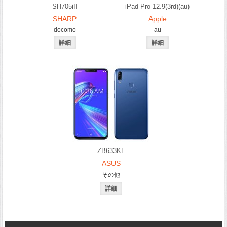
SH705iII
iPad Pro 12.9(3rd)(au)
SHARP
Apple
docomo
au
ZB633KL
ASUS
その他