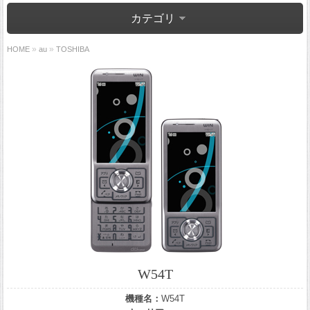
カテゴリ
»
»
HOME
au
TOSHIBA
W54T
機種名：
W54T