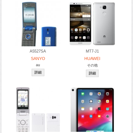
A5527SA
MT7-J1
SANYO
HUAWEI
au
その他