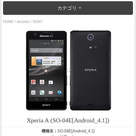
カテゴリ
»
»
HOME
docomo
SONY
Xperia A (SO-04E[Android_4.1])
機種名：
SO-04E[Android_4.1]