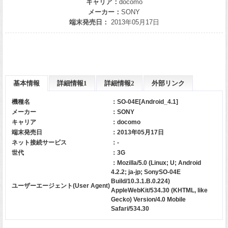
キャリア：
docomo
メーカー：
SONY
端末発売日：
2013年05月17日
基本情報
詳細情報1
詳細情報2
外部リンク
機種名
：SO-04E[Android_4.1]
メーカー
：
SONY
キャリア
：
docomo
端末発売日
：2013年05月17日
ネット接続サービス
：-
世代
：3G
：Mozilla/5.0 (Linux; U; Android
4.2.2; ja-jp; SonySO-04E
Build/10.3.1.B.0.224)
ユーザーエージェント(User Agent)
AppleWebKit/534.30 (KHTML, like
Gecko) Version/4.0 Mobile
Safari/534.30