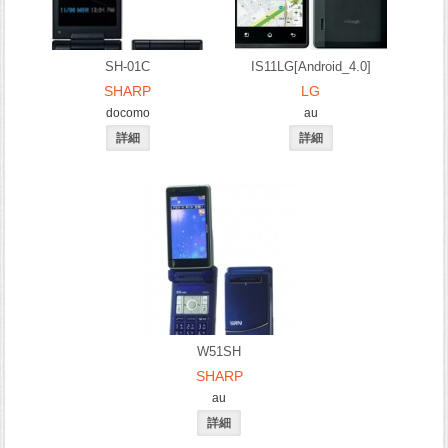
SH-01C
IS11LG[Android_4.0]
SHARP
LG
docomo
au
W51SH
SHARP
au