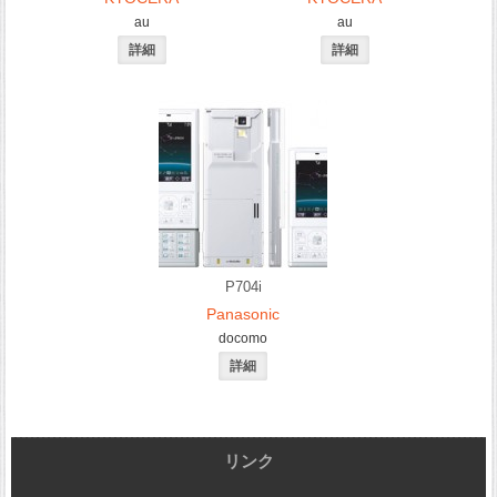
au
au
P704i
Panasonic
docomo
リンク