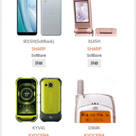
901SH(SoftBank)
814SH
SHARP
SHARP
SoftBank
SoftBank
KYV41
D304K
KYOCERA
KYOCERA