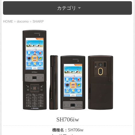
カテゴリ
»
»
HOME
docomo
SHARP
SH706iw
機種名：
SH706iw