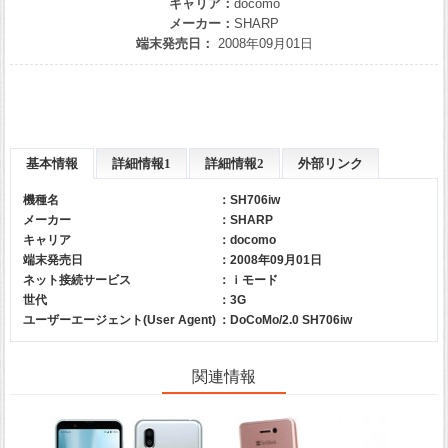
キャリア：
docomo
メーカー：
SHARP
端末発売日：
2008年09月01日
基本情報
詳細情報1
詳細情報2
外部リンク
機種名
：SH706iw
メーカー
：
SHARP
キャリア
：
docomo
端末発売日
：2008年09月01日
ネット接続サービス
：ｉモード
世代
：3G
ユーザーエージェント(User Agent)
：DoCoMo/2.0 SH706iw
関連情報