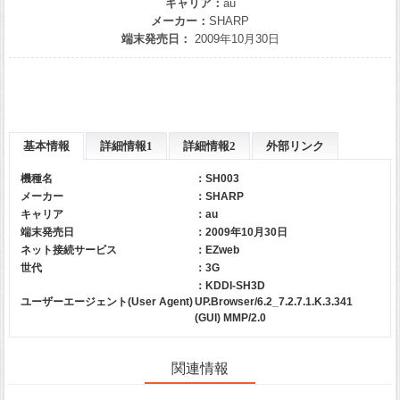
キャリア：
au
メーカー：
SHARP
端末発売日：
2009年10月30日
基本情報
詳細情報1
詳細情報2
外部リンク
機種名
：SH003
メーカー
：
SHARP
キャリア
：
au
端末発売日
：2009年10月30日
ネット接続サービス
：EZweb
世代
：3G
：KDDI-SH3D
ユーザーエージェント(User Agent)
UP.Browser/6.2_7.2.7.1.K.3.341
(GUI) MMP/2.0
関連情報