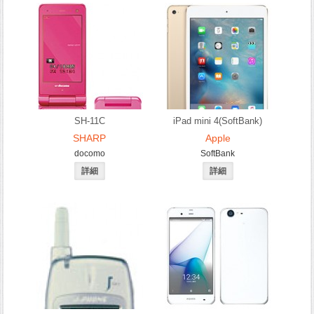
SH-11C
iPad mini 4(SoftBank)
SHARP
Apple
docomo
SoftBank