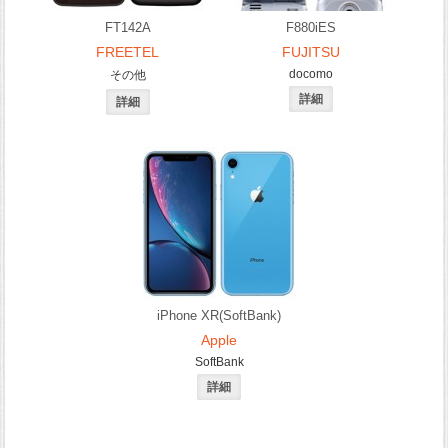
FT142A
F880iES
FREETEL
FUJITSU
docomo
その他
iPhone XR(SoftBank)
Apple
SoftBank