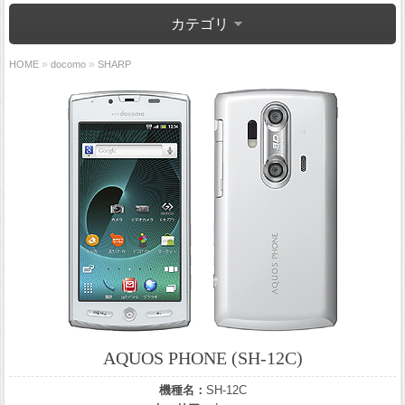
カテゴリ
»
»
HOME
docomo
SHARP
AQUOS PHONE (SH-12C)
機種名：
SH-12C