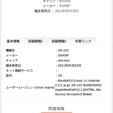
キャリア：
docomo
メーカー：
SHARP
端末発売日：
2011年05月20日
基本情報
詳細情報1
詳細情報2
外部リンク
機種名
：SH-12C
メーカー
：
SHARP
キャリア
：
docomo
端末発売日
：2011年05月20日
ネット接続サービス
：-
世代
：3G
：Mozilla/5.0 (Linux; U; Android
2.3.3; ja-jp; SH-12C Build/S5050)
ユーザーエージェント(User Agent)
AppleWebKit/533.1 (KHTML, like
Gecko) Version/4.0 Mobile
関連情報