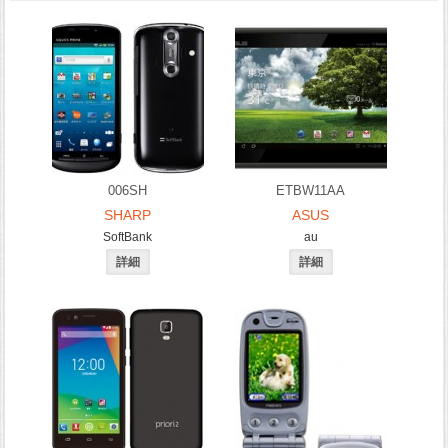
006SH
ETBW11AA
SHARP
ASUS
SoftBank
au