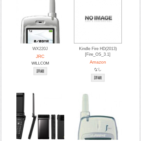
WX220J
Kindle Fire HD(2013)
[Fire_OS_3.1]
JRC
Amazon
WILLCOM
なし