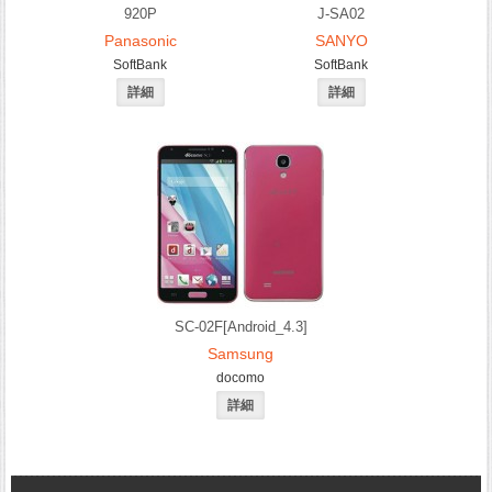
920P
J-SA02
Panasonic
SANYO
SoftBank
SoftBank
SC-02F[Android_4.3]
Samsung
docomo