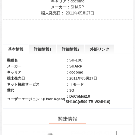
キャリア：
docomo
メーカー：
SHARP
端末発売日：
2011年05月27日
基本情報
詳細情報1
詳細情報2
外部リンク
機種名
：SH-10C
メーカー
：
SHARP
キャリア
：
docomo
端末発売日
：2011年05月27日
ネット接続サービス
：ｉモード
世代
：3G
：DoCoMo/2.0
ユーザーエージェント(User Agent)
SH10C(c500;TB;W24H16)
関連情報