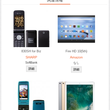
関連情報
830SH for Biz
Fire HD 10(5th)
SHARP
Amazon
SoftBank
なし