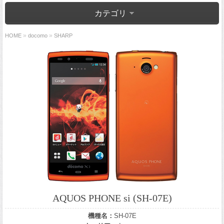
カテゴリ
»
»
HOME
docomo
SHARP
AQUOS PHONE si (SH-07E)
機種名：
SH-07E