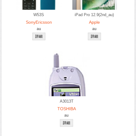
W53S
iPad Pro 12.9(2nd_au)
SonyEricsson
Apple
au
au
A3013T
TOSHIBA
au