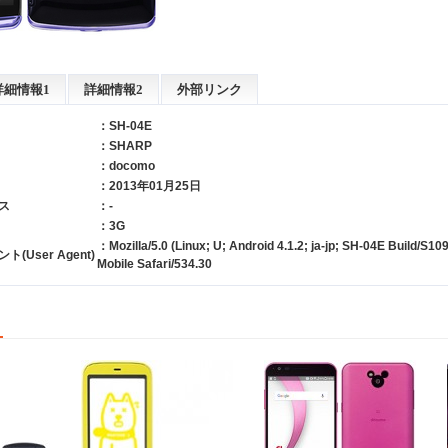
詳細情報1
詳細情報2
外部リンク
：SH-04E
：
SHARP
：
docomo
：2013年01月25日
ス
：-
：3G
：Mozilla/5.0 (Linux; U; Android 4.1.2; ja-jp; SH-04E Build/S1
User Agent)
Mobile Safari/534.30