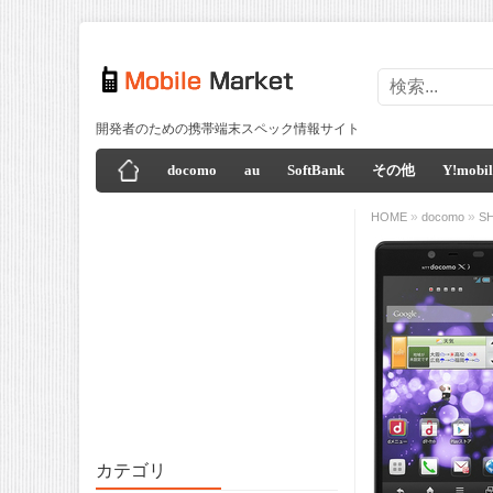
開発者のための携帯端末スペック情報サイト
docomo
au
SoftBank
その他
Y!mobil
»
»
HOME
docomo
S
カテゴリ