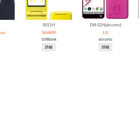
001SH
DM-02H(docomo)
son
SHARP
LG
SoftBank
docomo