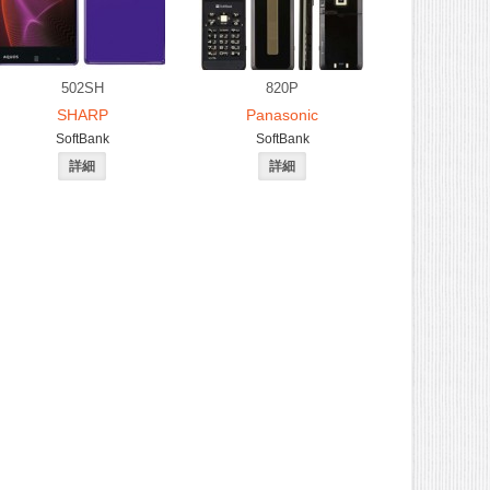
502SH
820P
SHARP
Panasonic
SoftBank
SoftBank