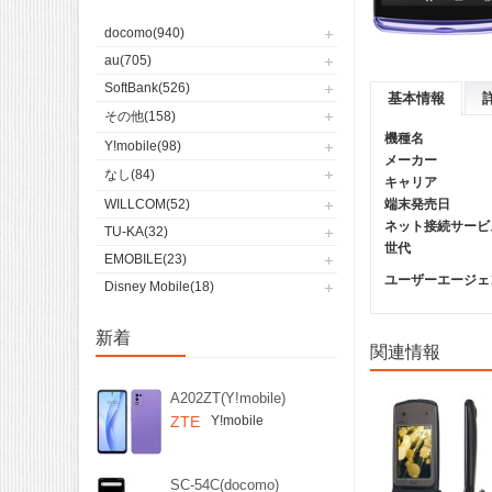
docomo(940)
au(705)
SoftBank(526)
基本情報
その他(158)
機種名
Y!mobile(98)
メーカー
なし(84)
キャリア
WILLCOM(52)
端末発売日
ネット接続サービ
TU-KA(32)
世代
EMOBILE(23)
ユーザーエージェント(
Disney Mobile(18)
新着
関連情報
A202ZT(Y!mobile)
ZTE
Y!mobile
SC-54C(docomo)