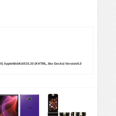
090) AppleWebKit/534.30 (KHTML, like Gecko) Version/4.0