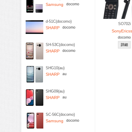
Samsung
docomo
d-51C(docomo)
SO702i
SHARP
docomo
SonyErics
docomo
SH-53C(docomo)
SHARP
docomo
SHG10(au)
SHARP
au
SHG09(au)
SHARP
au
SC-56C(docomo)
Samsung
docomo