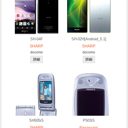
SH-04F
SH-02H[Android_5.1]
SHARP
SHARP
docomo
docomo
SH505iS
P503iS
SHARP
Panasonic