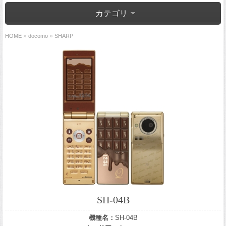
カテゴリ
»
»
HOME
docomo
SHARP
SH-04B
機種名：
SH-04B