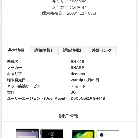
キャリア：
docomo
メーカー：
SHARP
端末発売日：
2009年12月09日
基本情報
詳細情報1
詳細情報2
外部リンク
機種名
：SH-04B
メーカー
：
SHARP
キャリア
：
docomo
端末発売日
：2009年12月09日
ネット接続サービス
：ｉモード
世代
：3G
ユーザーエージェント(User Agent)
：DoCoMo/2.0 SH04B
関連情報