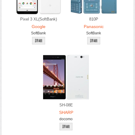
Pixel 3 XL(SoftBank)
810P
Google
Panasonic
SoftBank
SoftBank
SH-08E
SHARP
docomo