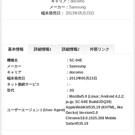
キャリア：
docomo
メーカー：
Samsung
端末発売日：
2013年05月23日
基本情報
詳細情報1
詳細情報2
外部リンク
機種名
：SC-04E
メーカー
：
Samsung
キャリア
：
docomo
端末発売日
：2013年05月23日
ネット接続サービス
：-
世代
：3G
：Mozilla/5.0 (Linux; Android 4.2.2;
ja-jp; SC-04E Build/JDQ39)
AppleWebKit/535.19 (KHTML, like
ユーザーエージェント(User Agent)
Gecko) Version/1.0
Chrome/18.0.1025.308 Mobile
Safari/535.19