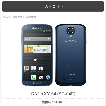
カテゴリ
»
»
HOME
docomo
Samsung
GALAXY S4 (SC-04E)
機種名：
SC-04E