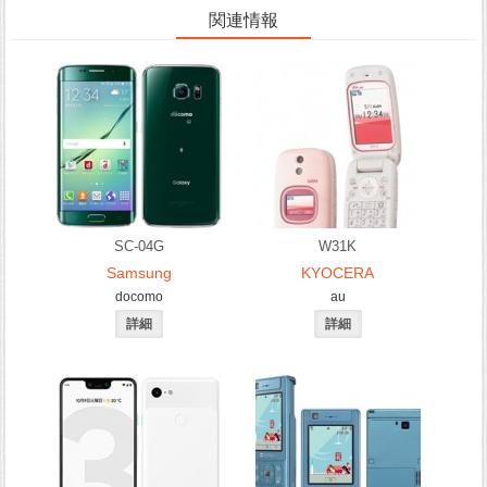
関連情報
SC-04G
W31K
Samsung
KYOCERA
docomo
au