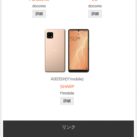
docomo
docomo
A003SH(Y!mobile)
SHARP
Y!mobile
リンク