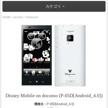
カテゴリ
»
»
HOME
docomo
Panasonic
Disney Mobile on docomo (P-05D[Android_4.0])
機種名：
P-05D[Android_4.0]