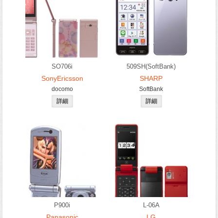
SO706i
509SH(SoftBank)
SonyEricsson
SHARP
docomo
SoftBank
P900i
L-06A
Panasonic
LG