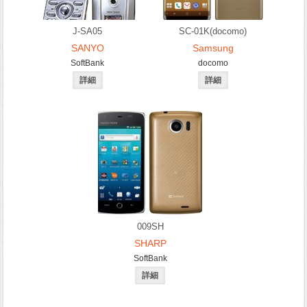
J-SA05
SC-01K(docomo)
SANYO
Samsung
SoftBank
docomo
009SH
SHARP
SoftBank