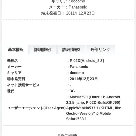
キャリア：
docomo
メーカー：
Panasonic
端末発売日：
2011年12月23日
基本情報
詳細情報1
詳細情報2
外部リンク
機種名
：P-02D[Android_2.3]
メーカー
：
Panasonic
キャリア
：
docomo
端末発売日
：2011年12月23日
ネット接続サービス
：-
世代
：3G
：Mozilla/5.0 (Linux; U; Android
2.3.5; ja-jp; P-02D Build/GRJ90)
ユーザーエージェント(User Agent)
AppleWebkit/533.1 (KHTML, like
Gecko) Version/4.0 Mobile
Safari/533.1