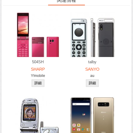
関連情報
504SH
talby
SHARP
SANYO
Y!mobile
au