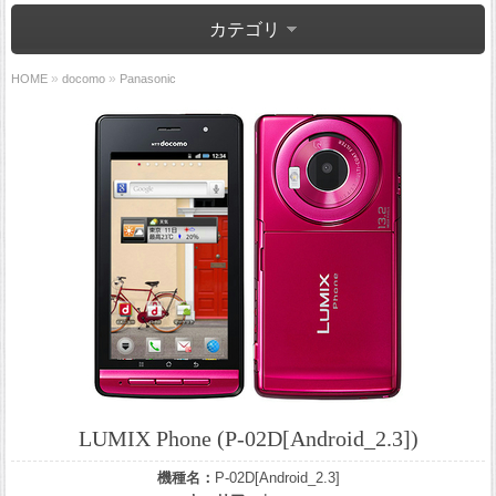
カテゴリ
»
»
HOME
docomo
Panasonic
LUMIX Phone (P-02D[Android_2.3])
機種名：
P-02D[Android_2.3]