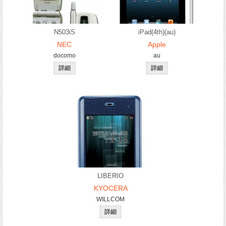
N503iS
iPad(4th)(au)
NEC
Apple
docomo
au
LIBERIO
KYOCERA
WILLCOM