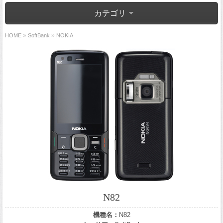
カテゴリ
»
»
HOME
SoftBank
NOKIA
N82
機種名：
N82