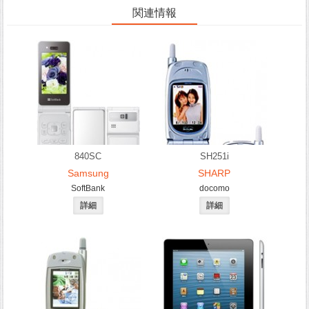
関連情報
840SC
SH251i
Samsung
SHARP
SoftBank
docomo