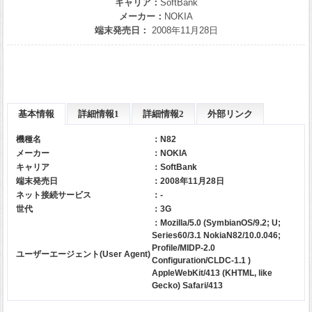
キャリア：
SoftBank
メーカー：
NOKIA
端末発売日：
2008年11月28日
基本情報
詳細情報1
詳細情報2
外部リンク
機種名
：N82
メーカー
：
NOKIA
キャリア
：
SoftBank
端末発売日
：2008年11月28日
ネット接続サービス
：-
世代
：3G
：Mozilla/5.0 (SymbianOS/9.2; U;
Series60/3.1 NokiaN82/10.0.046;
Profile/MIDP-2.0
ユーザーエージェント(User Agent)
Configuration/CLDC-1.1 )
AppleWebKit/413 (KHTML, like
Gecko) Safari/413