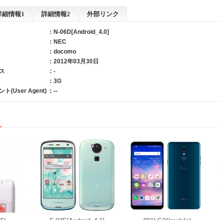
詳細情報1
詳細情報2
外部リンク
：N-06D[Android_4.0]
：
NEC
：
docomo
：2012年03月30日
ス
：-
：3G
User Agent)
：--