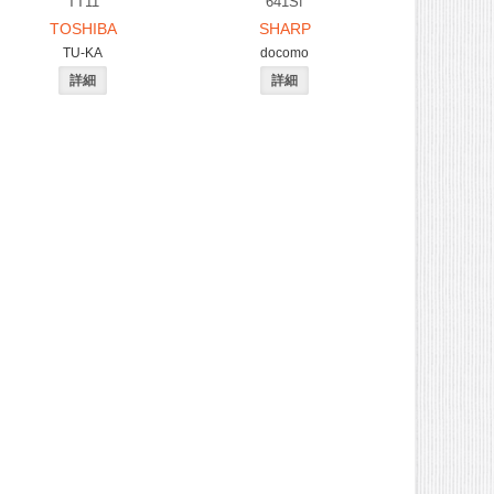
TT11
641Sf
TOSHIBA
SHARP
TU-KA
docomo