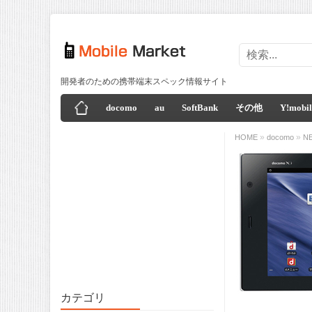
開発者のための携帯端末スペック情報サイト
docomo
au
SoftBank
その他
Y!mobil
»
»
HOME
docomo
N
カテゴリ