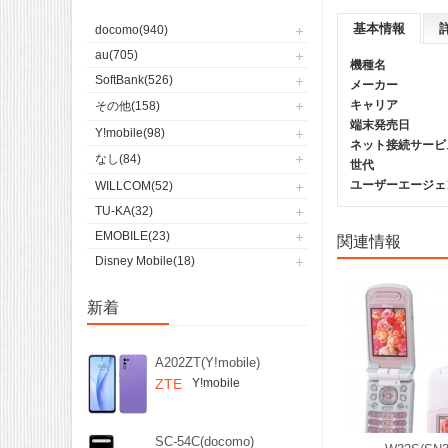
基本情報
docomo(940)
au(705)
機種名
SoftBank(526)
メーカー
キャリア
その他(158)
端末発売日
Y!mobile(98)
ネット接続サービ
なし(84)
世代
ユーザーエージェント(
WILLCOM(52)
TU-KA(32)
EMOBILE(23)
関連情報
Disney Mobile(18)
新着
A202ZT(Y!mobile)
ZTE
Y!mobile
SC-54C(docomo)