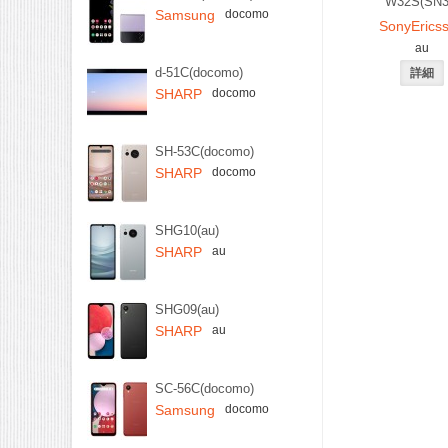
W32S(SN3
Samsung
docomo
SonyErics
au
d-51C(docomo)
SHARP
docomo
SH-53C(docomo)
SHARP
docomo
SHG10(au)
SHARP
au
SHG09(au)
SHARP
au
SC-56C(docomo)
Samsung
docomo