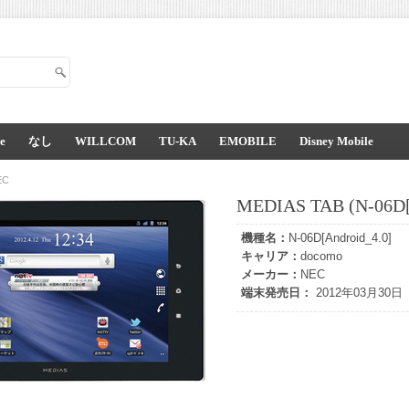
e
なし
WILLCOM
TU-KA
EMOBILE
Disney Mobile
EC
MEDIAS TAB (N-06D[A
機種名：
N-06D[Android_4.0]
キャリア：
docomo
メーカー：
NEC
端末発売日：
2012年03月30日