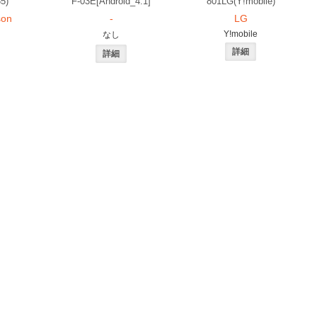
5)
F-03E[Android_4.1]
801LG(Y!mobile)
son
-
LG
Y!mobile
なし