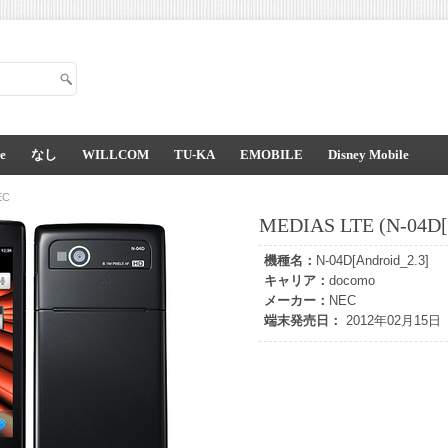
e
なし
WILLCOM
TU-KA
EMOBILE
Disney Mobile
EC
MEDIAS LTE (N-04D[A
機種名：
N-04D[Android_2.3]
キャリア：
docomo
メーカー：
NEC
端末発売日：
2012年02月15日