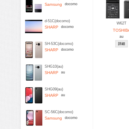
Samsung
docomo
d-51C(docomo)
W62T
SHARP
docomo
TOSHIB
au
SH-53C(docomo)
SHARP
docomo
SHG10(au)
SHARP
au
SHG09(au)
SHARP
au
SC-56C(docomo)
Samsung
docomo