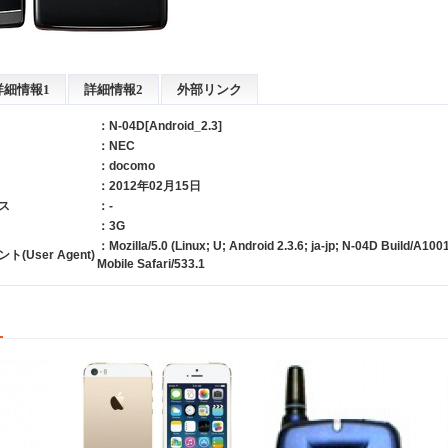
詳細情報1
詳細情報2
外部リンク
：N-04D[Android_2.3]
：
NEC
：
docomo
：2012年02月15日
ス
：-
：3G
：Mozilla/5.0 (Linux; U; Android 2.3.6; ja-jp; N-04D Build/A1
User Agent)
Mobile Safari/533.1