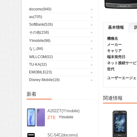
docomo(940)
au(705)
SoftBank(526)
基本情報
その他(158)
機種名
Y!mobile(98)
メーカー
なし(84)
キャリア
WILLCOM(52)
端末発売日
ネット接続サービ
TU-KA(32)
世代
EMOBILE(23)
ユーザーエージェント(
Disney Mobile(18)
新着
関連情報
A202ZT(Y!mobile)
ZTE
Y!mobile
SC-54C(docomo)