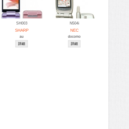
SH003
N504i
SHARP
NEC
au
docomo