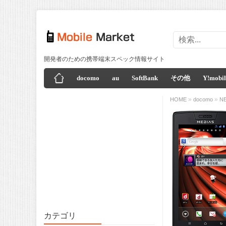
開発者のための携帯端末スペック情報サイト
docomo
au
SoftBank
その他
Y!mobil
»
»
HOME
docomo
N
カテゴリ