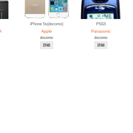
iPhone 5s(docomo)
P502i
A
Apple
Panasonic
docomo
docomo