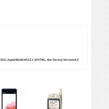
001001) AppleWebKit/533.1 (KHTML, like Gecko) Version/4.0