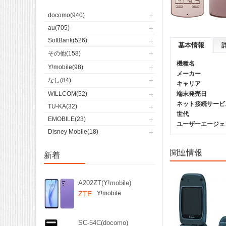
docomo(940)
au(705)
SoftBank(526)
基本情報
その他(158)
機種名
Y!mobile(98)
メーカー
なし(84)
キャリア
WILLCOM(52)
端末発売日
ネット接続サービ
TU-KA(32)
世代
EMOBILE(23)
ユーザーエージェント(
Disney Mobile(18)
関連情報
新着
A202ZT(Y!mobile)
ZTE
Y!mobile
SC-54C(docomo)