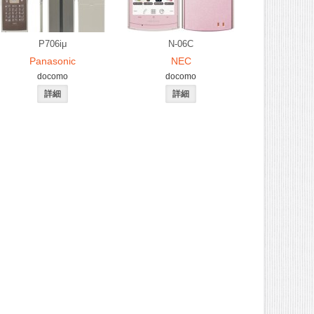
P706iμ
N-06C
Panasonic
NEC
docomo
docomo