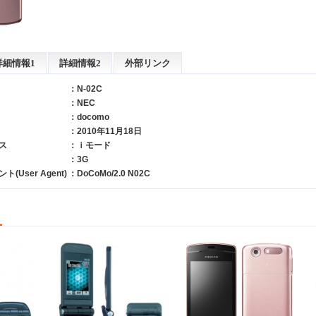
詳細情報1
詳細情報2
外部リンク
：N-02C
：
NEC
：
docomo
：2010年11月18日
ス
：ｉモード
：3G
User Agent)
：DoCoMo/2.0 N02C