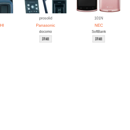
prosolid
101N
HI
Panasonic
NEC
docomo
SoftBank