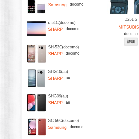
Samsung
docomo
D251iS
d-51C(docomo)
MITSUBIS
SHARP
docomo
docomo
SH-53C(docomo)
SHARP
docomo
SHG10(au)
SHARP
au
SHG09(au)
SHARP
au
SC-56C(docomo)
Samsung
docomo