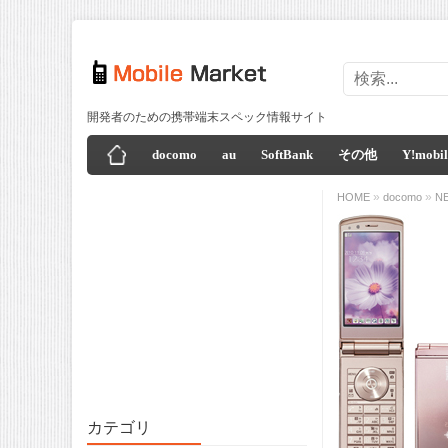
開発者のための携帯端末スペック情報サイト
docomo
au
SoftBank
その他
Y!mobil
»
»
HOME
docomo
N
カテゴリ