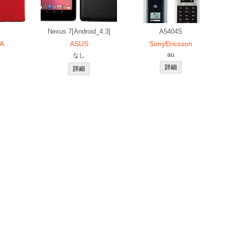
Nexus 7[Android_4.3]
A5404S
A
ASUS
SonyEricsson
au
なし