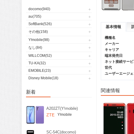
docomo(940)
au(705)
SoftBank(526)
基本情報
その他(158)
機種名
Y!mobile(98)
メーカー
なし(84)
キャリア
WILLCOM(52)
端末発売日
ネット接続サービ
TU-KA(32)
世代
EMOBILE(23)
ユーザーエージェント(
Disney Mobile(18)
関連情報
新着
A202ZT(Y!mobile)
ZTE
Y!mobile
SC-54C(docomo)