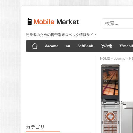
開発者のための携帯端末スペック情報サイト
docomo
au
SoftBank
その他
Y!mobil
»
»
HOME
docomo
N
カテゴリ