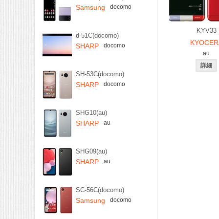
Samsung
docomo
KYV33
d-51C(docomo)
KYOCER
SHARP
docomo
au
SH-53C(docomo)
SHARP
docomo
SHG10(au)
SHARP
au
SHG09(au)
SHARP
au
SC-56C(docomo)
Samsung
docomo