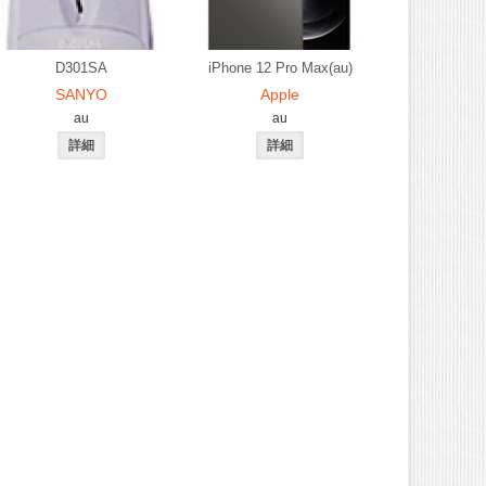
D301SA
iPhone 12 Pro Max(au)
SANYO
Apple
au
au