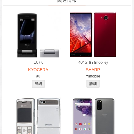
関連情報
E07K
404SH(Y!mobile)
KYOCERA
SHARP
au
Y!mobile