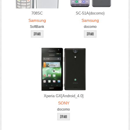
708SC
SC-51A(docomo)
Samsung
Samsung
SoftBank
docomo
Xperia GX[Android_4.0]
SONY
docomo