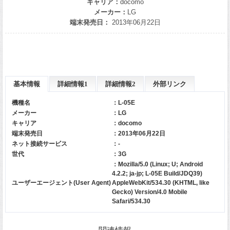
キャリア：
docomo
メーカー：
LG
端末発売日：
2013年06月22日
基本情報
詳細情報1
詳細情報2
外部リンク
機種名
：L-05E
メーカー
：
LG
キャリア
：
docomo
端末発売日
：2013年06月22日
ネット接続サービス
：-
世代
：3G
：Mozilla/5.0 (Linux; U; Android
4.2.2; ja-jp; L-05E Build/JDQ39)
ユーザーエージェント(User Agent)
AppleWebKit/534.30 (KHTML, like
Gecko) Version/4.0 Mobile
Safari/534.30