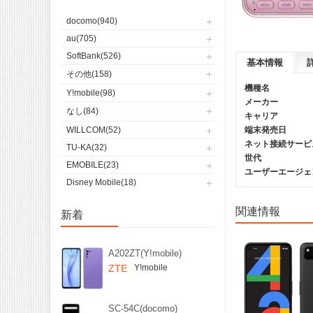
docomo(940)
au(705)
SoftBank(526)
基本情報
その他(158)
機種名
Y!mobile(98)
メーカー
なし(84)
キャリア
WILLCOM(52)
端末発売日
ネット接続サービ
TU-KA(32)
世代
EMOBILE(23)
ユーザーエージェント(
Disney Mobile(18)
関連情報
新着
A202ZT(Y!mobile)
ZTE
Y!mobile
SC-54C(docomo)