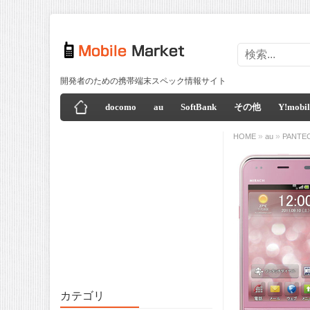
開発者のための携帯端末スペック情報サイト
docomo
au
SoftBank
その他
Y!mobil
»
»
HOME
au
PANTE
カテゴリ