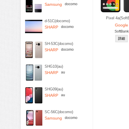
Samsung
docomo
Pixel 4a(Soft
d-51C(docomo)
Google
SHARP
docomo
SoftBank
SH-53C(docomo)
SHARP
docomo
SHG10(au)
SHARP
au
SHG09(au)
SHARP
au
SC-56C(docomo)
Samsung
docomo