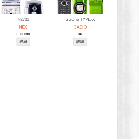
N2701
G'zOne TYPE-X
NEC
CASIO
docomo
au