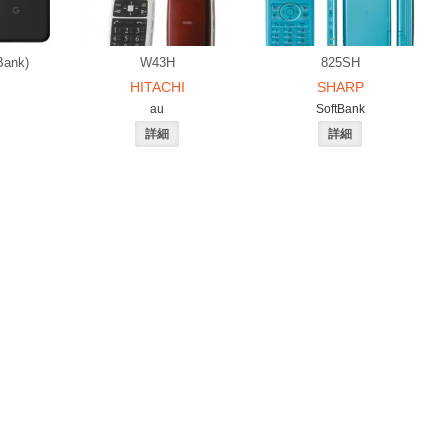
Bank)
W43H
825SH
HITACHI
SHARP
au
SoftBank