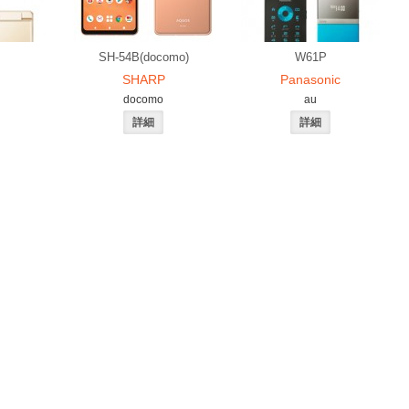
SH-54B(docomo)
W61P
SHARP
Panasonic
docomo
au