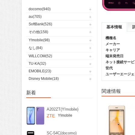
docomo(940)
au(705)
SoftBank(526)
基本情報
その他(158)
機種名
Y!mobile(98)
メーカー
なし(84)
キャリア
WILLCOM(52)
端末発売日
ネット接続サービ
TU-KA(32)
世代
EMOBILE(23)
ユーザーエージェント(
Disney Mobile(18)
関連情報
新着
A202ZT(Y!mobile)
ZTE
Y!mobile
SC-54C(docomo)