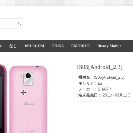
e
なし
WILLCOM
TU-KA
EMOBILE
Disney Mobile
IS05[Android_2.3]
機種名：
IS05[Android_2.3]
キャリア：
au
メーカー：
SHARP
端末発売日：
2011年03月11日