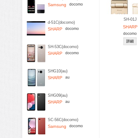
Samsung
docomo
SH-01J
d-51C(docomo)
SHARP
SHARP
docomo
docomo
SH-53C(docomo)
SHARP
docomo
SHG10(au)
SHARP
au
SHG09(au)
SHARP
au
SC-56C(docomo)
Samsung
docomo