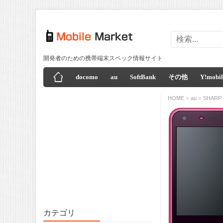
開発者のための携帯端末スペック情報サイト
docomo
au
SoftBank
その他
Y!mobil
»
»
HOME
au
SHARP
カテゴリ