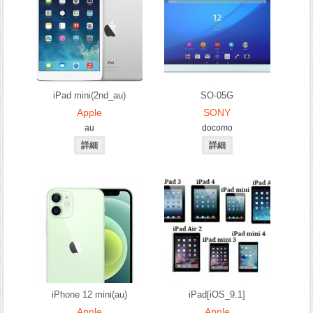
iPad mini(2nd_au)
SO-05G
Apple
SONY
au
docomo
iPhone 12 mini(au)
iPad[iOS_9.1]
Apple
Apple