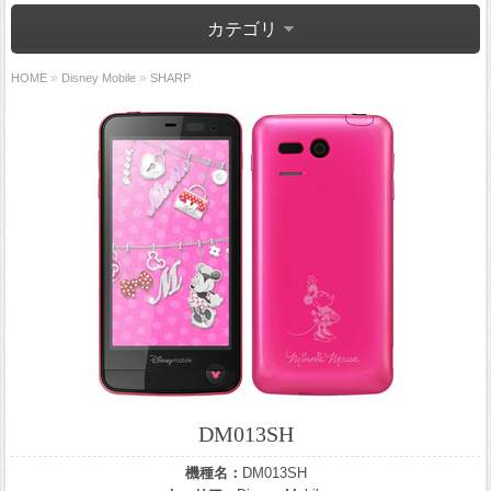
カテゴリ
»
»
HOME
Disney Mobile
SHARP
DM013SH
機種名：
DM013SH