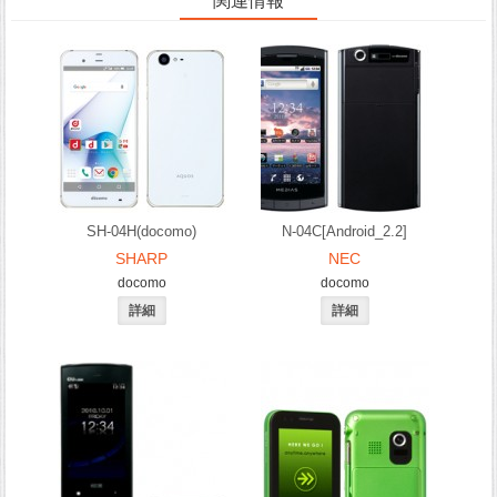
関連情報
SH-04H(docomo)
N-04C[Android_2.2]
SHARP
NEC
docomo
docomo