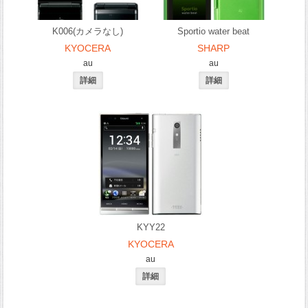
K006(カメラなし)
Sportio water beat
KYOCERA
SHARP
au
au
KYY22
KYOCERA
au