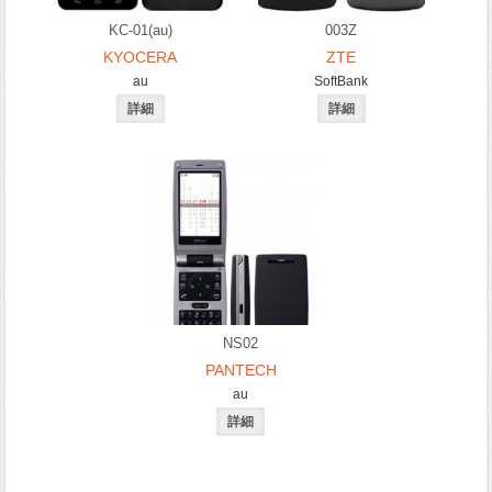
KC-01(au)
003Z
KYOCERA
ZTE
au
SoftBank
NS02
PANTECH
au