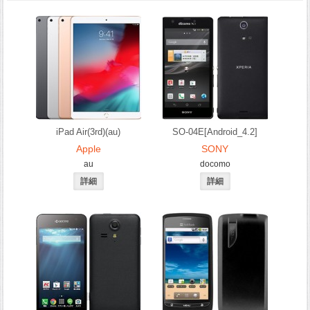
iPad Air(3rd)(au)
SO-04E[Android_4.2]
Apple
SONY
au
docomo