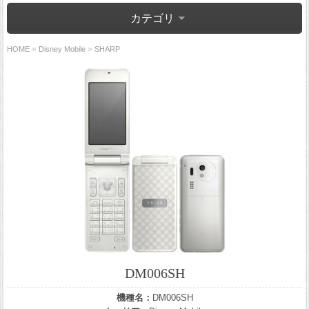
カテゴリ
»
»
HOME
Disney Mobile
SHARP
DM006SH
機種名：
DM006SH