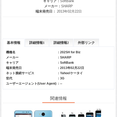
キャリア：
SoftBank
メーカー：
SHARP
端末発売日：
2013年02月22日
基本情報
詳細情報1
詳細情報2
外部リンク
機種名
：202SH for Biz
メーカー
：
SHARP
キャリア
：
SoftBank
端末発売日
：2013年02月22日
ネット接続サービス
：Yahoo!ケータイ
世代
：3G
ユーザーエージェント(User Agent)
：--
関連情報