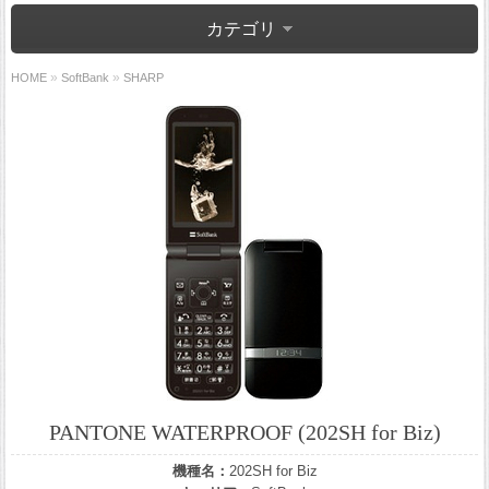
カテゴリ
»
»
HOME
SoftBank
SHARP
PANTONE WATERPROOF (202SH for Biz)
機種名：
202SH for Biz