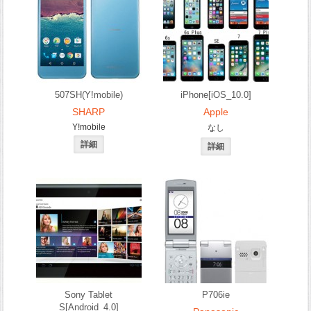
507SH(Y!mobile)
iPhone[iOS_10.0]
SHARP
Apple
Y!mobile
なし
Sony Tablet
P706ie
S[Android_4.0]