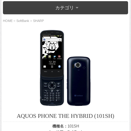
カテゴリ
»
»
HOME
SoftBank
SHARP
AQUOS PHONE THE HYBRID (101SH)
機種名：
101SH