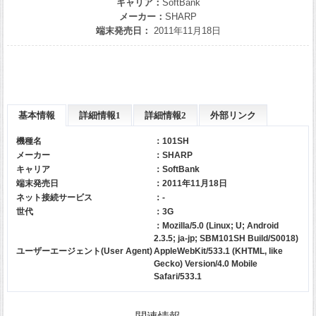
キャリア：
SoftBank
メーカー：
SHARP
端末発売日：
2011年11月18日
基本情報
詳細情報1
詳細情報2
外部リンク
機種名
：101SH
メーカー
：
SHARP
キャリア
：
SoftBank
端末発売日
：2011年11月18日
ネット接続サービス
：-
世代
：3G
：Mozilla/5.0 (Linux; U; Android
2.3.5; ja-jp; SBM101SH Build/S0018)
ユーザーエージェント(User Agent)
AppleWebKit/533.1 (KHTML, like
Gecko) Version/4.0 Mobile
Safari/533.1