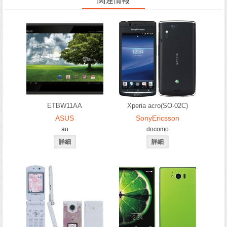
関連情報
ETBW11AA
Xperia acro(SO-02C)
ASUS
SonyEricsson
au
docomo