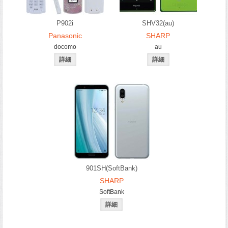
P902i
SHV32(au)
Panasonic
SHARP
docomo
au
901SH(SoftBank)
SHARP
SoftBank