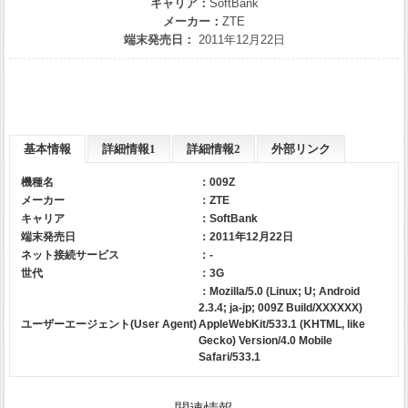
キャリア：
SoftBank
メーカー：
ZTE
端末発売日：
2011年12月22日
基本情報
詳細情報1
詳細情報2
外部リンク
機種名
：009Z
メーカー
：
ZTE
キャリア
：
SoftBank
端末発売日
：2011年12月22日
ネット接続サービス
：-
世代
：3G
：Mozilla/5.0 (Linux; U; Android
2.3.4; ja-jp; 009Z Build/XXXXXX)
ユーザーエージェント(User Agent)
AppleWebKit/533.1 (KHTML, like
Gecko) Version/4.0 Mobile
Safari/533.1