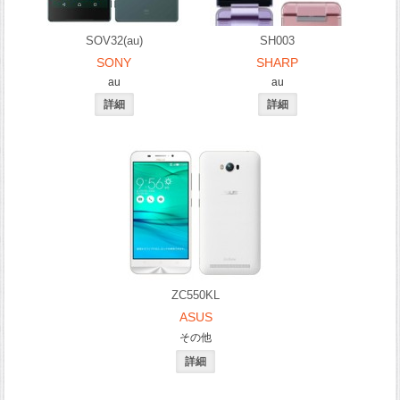
SOV32(au)
SH003
SONY
SHARP
au
au
ZC550KL
ASUS
その他