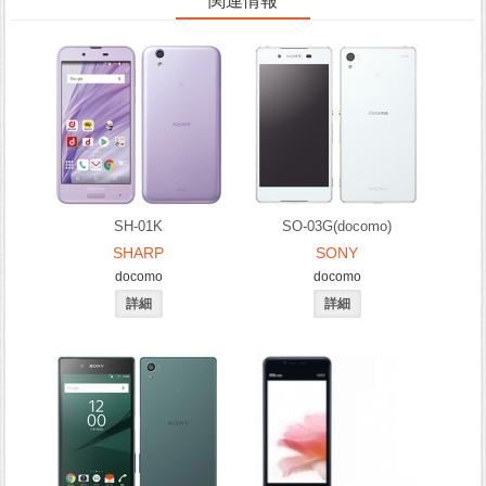
関連情報
SH-01K
SO-03G(docomo)
SHARP
SONY
docomo
docomo