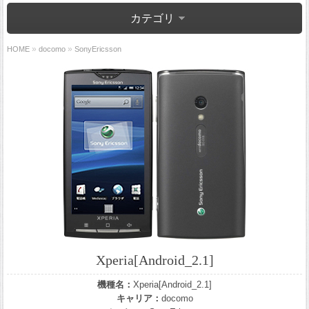
カテゴリ
»
»
HOME
docomo
SonyEricsson
Xperia[Android_2.1]
機種名：
Xperia[Android_2.1]
キャリア：
docomo