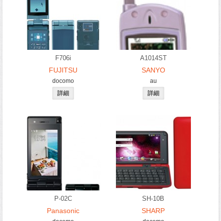
F706i
A1014ST
FUJITSU
SANYO
docomo
au
P-02C
SH-10B
Panasonic
SHARP