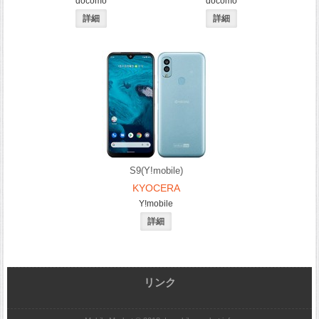
docomo
docomo
S9(Y!mobile)
KYOCERA
Y!mobile
リンク