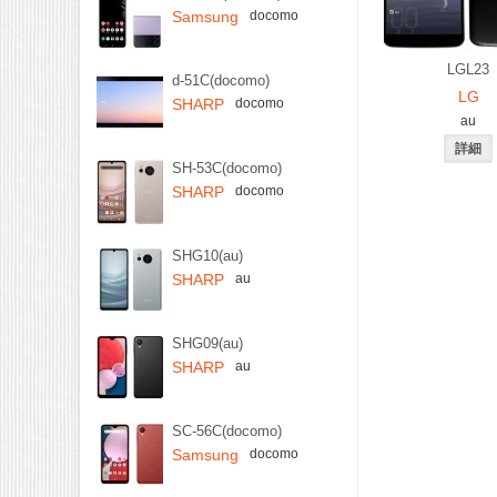
Samsung
docomo
LGL23
d-51C(docomo)
LG
SHARP
docomo
au
SH-53C(docomo)
SHARP
docomo
SHG10(au)
SHARP
au
SHG09(au)
SHARP
au
SC-56C(docomo)
Samsung
docomo