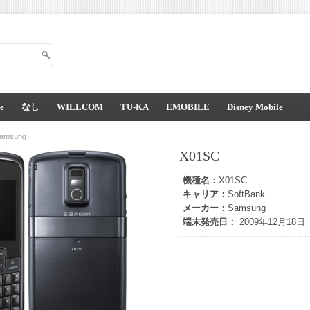
e
なし
WILLCOM
TU-KA
EMOBILE
Disney Mobile
amsung
X01SC
機種名：
X01SC
キャリア：
SoftBank
メーカー：
Samsung
端末発売日：
2009年12月18日