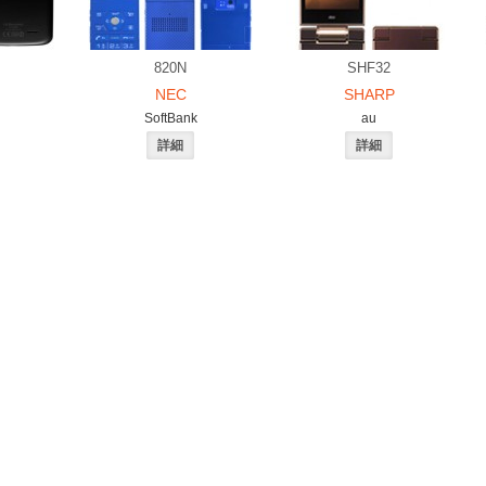
820N
SHF32
NEC
SHARP
SoftBank
au