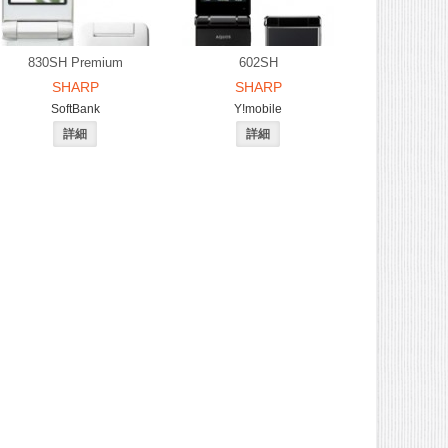
830SH Premium
602SH
SHARP
SHARP
SoftBank
Y!mobile