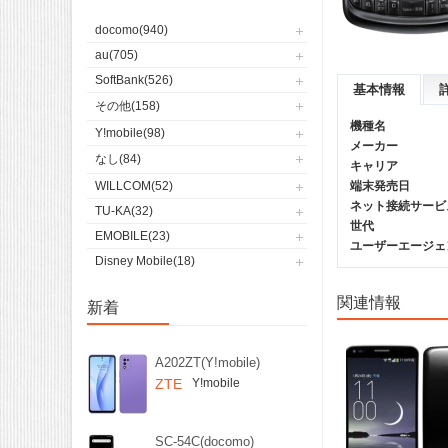
docomo(940)
au(705)
SoftBank(526)
基本情報
その他(158)
機種名
Y!mobile(98)
メーカー
なし(84)
キャリア
WILLCOM(52)
端末発売日
ネット接続サービ
TU-KA(32)
世代
EMOBILE(23)
ユーザーエージェント(
Disney Mobile(18)
関連情報
新着
A202ZT(Y!mobile)
ZTE
Y!mobile
SC-54C(docomo)