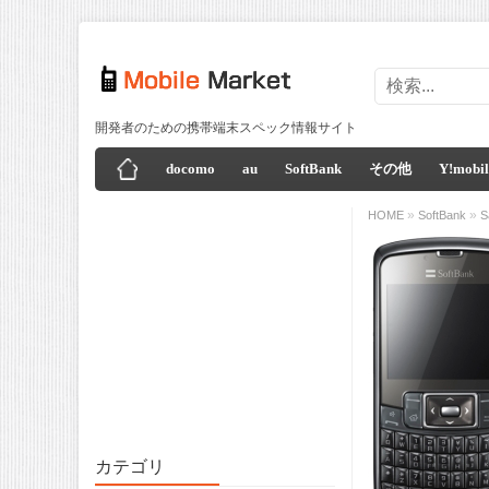
開発者のための携帯端末スペック情報サイト
docomo
au
SoftBank
その他
Y!mobil
»
»
HOME
SoftBank
S
カテゴリ