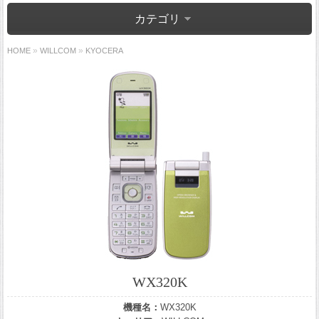
カテゴリ
»
»
HOME
WILLCOM
KYOCERA
WX320K
機種名：
WX320K