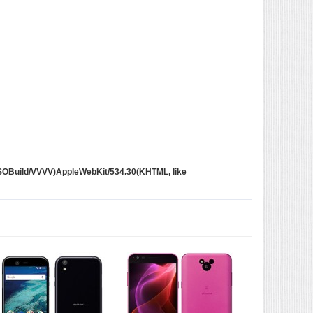
SOBuild/VVVV)AppleWebKit/534.30(KHTML, like