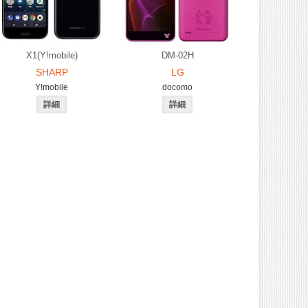
X1(Y!mobile)
DM-02H
SHARP
LG
Y!mobile
docomo