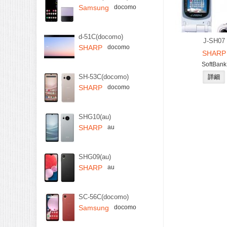
Samsung
docomo
d-51C(docomo)
J-SH07
SHARP
docomo
SHARP
SoftBank
SH-53C(docomo)
SHARP
docomo
SHG10(au)
SHARP
au
SHG09(au)
SHARP
au
SC-56C(docomo)
Samsung
docomo