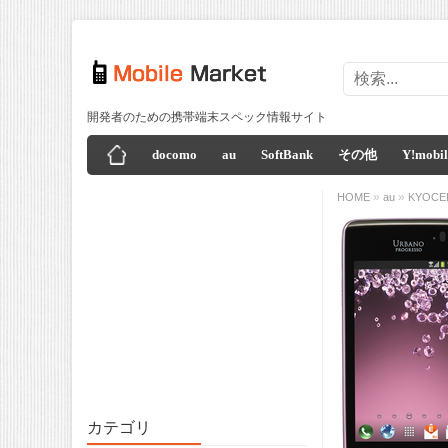
開発者のための携帯端末スペック情報サイト
docomo
au
SoftBank
その他
Y!mobil
»
»
HOME
au
KYOCE
カテゴリ