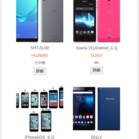
SHT-AL09
Xperia VL[Android_4.1]
HUAWEI
SONY
au
その他
iPhone[iOS_9.1]
501LV