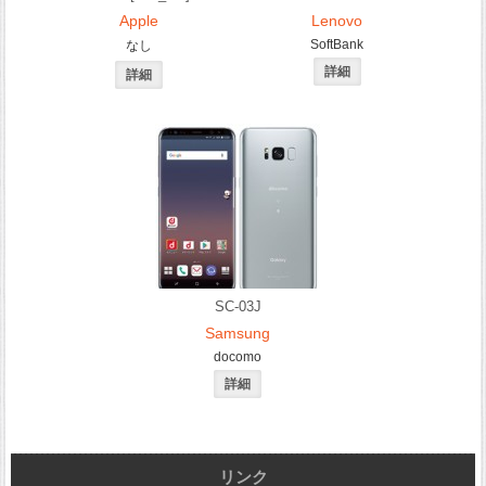
Apple
Lenovo
SoftBank
なし
SC-03J
Samsung
docomo
リンク