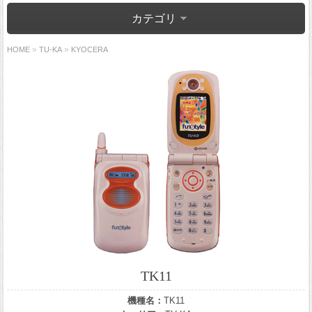
カテゴリ
»
»
HOME
TU-KA
KYOCERA
TK11
機種名：
TK11