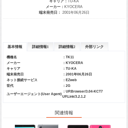
キャリア：
TU-KA
メーカー：
KYOCERA
端末発売日：
2001年06月26日
基本情報
詳細情報1
詳細情報2
外部リンク
機種名
：TK11
メーカー
：
KYOCERA
キャリア
：
TU-KA
端末発売日
：2001年06月26日
ネット接続サービス
：EZweb
世代
：2G
：UP.Browser/3.04-KCT7
ユーザーエージェント(User Agent)
UP.Link/3.2.1.2
関連情報