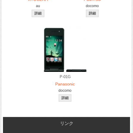
au
docomo
P-01G
Panasonic
docomo
リンク