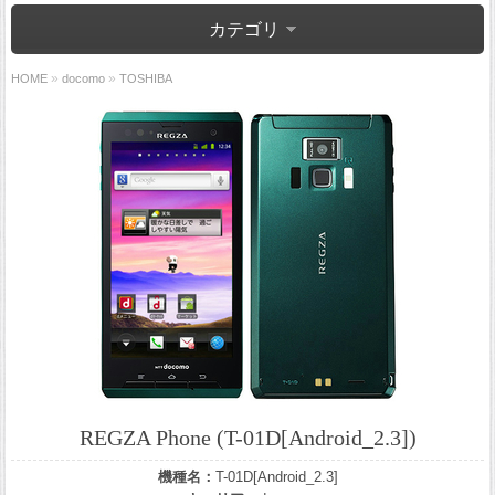
カテゴリ
»
»
HOME
docomo
TOSHIBA
REGZA Phone (T-01D[Android_2.3])
機種名：
T-01D[Android_2.3]