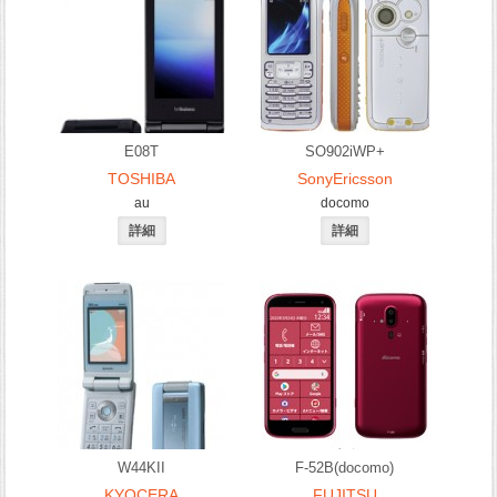
E08T
SO902iWP+
TOSHIBA
SonyEricsson
au
docomo
W44KII
F-52B(docomo)
KYOCERA
FUJITSU