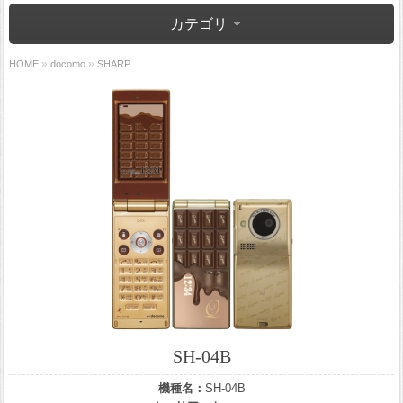
カテゴリ
»
»
HOME
docomo
SHARP
SH-04B
機種名：
SH-04B