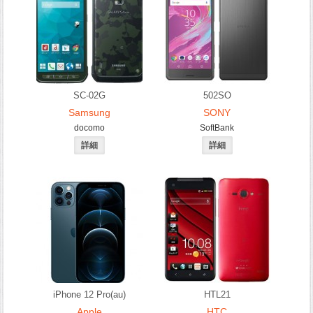
SC-02G
502SO
Samsung
SONY
docomo
SoftBank
iPhone 12 Pro(au)
HTL21
Apple
HTC