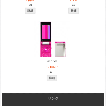
au
au
W61SH
SHARP
au
リンク