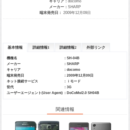
キャリア：
docomo
メーカー：
SHARP
端末発売日：
2009年12月09日
基本情報
詳細情報1
詳細情報2
外部リンク
機種名
：SH-04B
メーカー
：
SHARP
キャリア
：
docomo
端末発売日
：2009年12月09日
ネット接続サービス
：ｉモード
世代
：3G
ユーザーエージェント(User Agent)
：DoCoMo/2.0 SH04B
関連情報