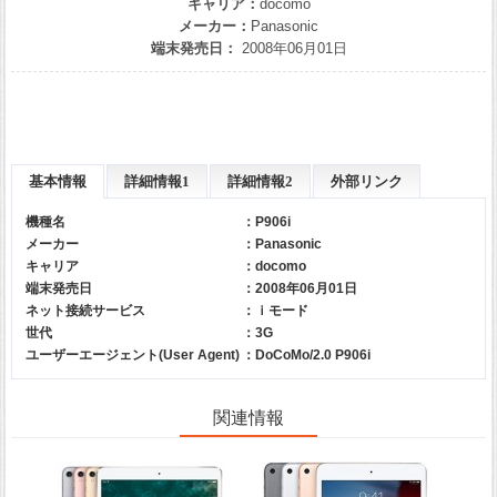
キャリア：
docomo
メーカー：
Panasonic
端末発売日：
2008年06月01日
基本情報
詳細情報1
詳細情報2
外部リンク
機種名
：P906i
メーカー
：
Panasonic
キャリア
：
docomo
端末発売日
：2008年06月01日
ネット接続サービス
：ｉモード
世代
：3G
ユーザーエージェント(User Agent)
：DoCoMo/2.0 P906i
関連情報