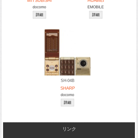
MITSUBISHI
HUAWEI
docomo
EMOBILE
SH-04B
SHARP
docomo
リンク