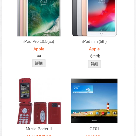
iPad Pro 10.5(au)
iPad mini(5th)
Apple
Apple
au
その他
Music Porter II
GT01