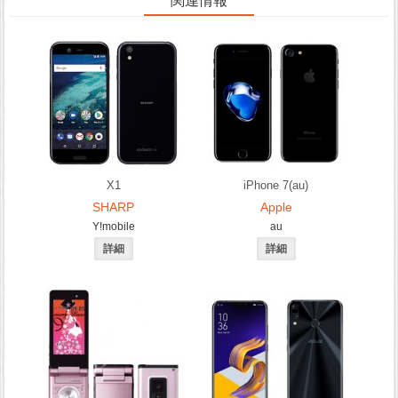
関連情報
X1
iPhone 7(au)
SHARP
Apple
Y!mobile
au