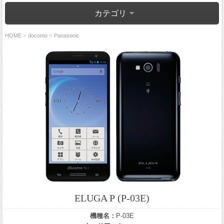
カテゴリ
»
»
HOME
docomo
Panasonic
ELUGA P (P-03E)
機種名：
P-03E